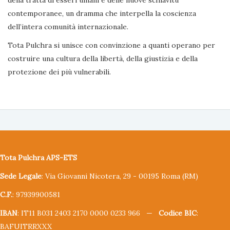
della tratta di esseri umani e delle nuove schiavitù
contemporanee, un dramma che interpella la coscienza
dell’intera comunità internazionale.
Tota Pulchra si unisce con convinzione a quanti operano per
costruire una cultura della libertà, della giustizia e della
protezione dei più vulnerabili.
Tota Pulchra APS-ETS
Sede Legale
: Via Giovanni Nicotera, 29 - 00195 Roma (RM)
C.F.
: 97939900581
IBAN
: IT11 B031 2403 2170 0000 0233 966 —
Codice BIC
:
BAFUITRRXXX