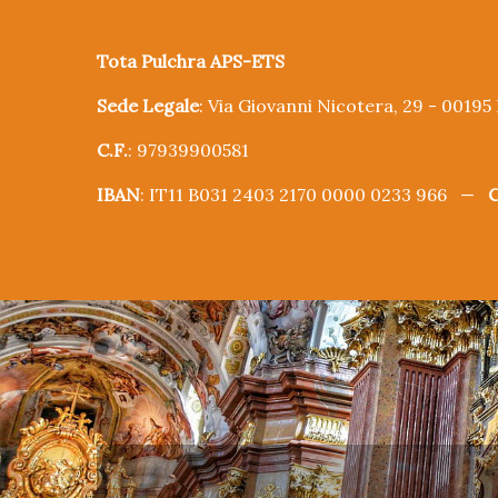
Tota Pulchra APS-ETS
Sede Legale
: Via Giovanni Nicotera, 29 - 0019
C.F.
: 97939900581
IBAN
: IT11 B031 2403 2170 0000 0233 966 —
C