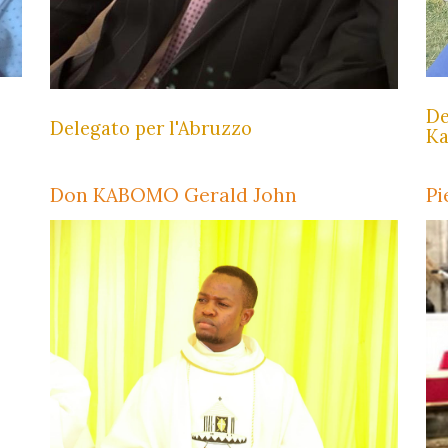
De
Delegato per l'Abruzzo
Ka
Don KABOMO Gerald John
Pi