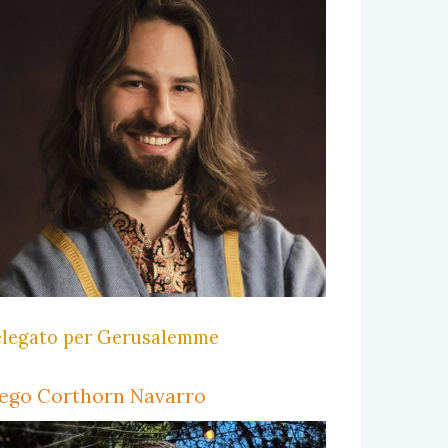
legato per Gerusalemme
ego Corthorn Navarro