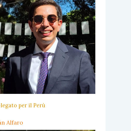
legato per il Perù
án Alfaro