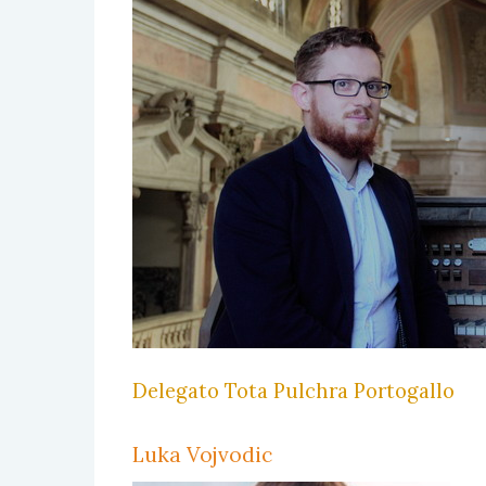
Delegato Tota Pulchra Portogallo
Luka Vojvodic