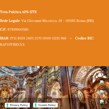
Tota Pulchra APS-ETS
Sede Legale
: Via Giovanni Nicotera, 29 - 00195 Roma (RM)
C.F.
: 97939900581
IBAN
: IT11 B031 2403 2170 0000 0233 966 —
Codice BIC
:
BAFUITRRXXX