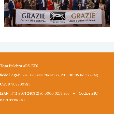
Tota Pulchra APS-ETS
Sede Legale
: Via Giovanni Nicotera, 29 - 00195 Roma (RM)
C.F.
: 97939900581
IBAN
: IT11 B031 2403 2170 0000 0233 966 —
Codice BIC
:
BAFUITRRXXX