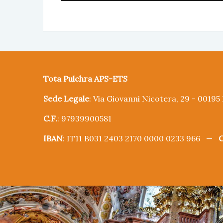
Tota Pulchra APS-ETS
Sede Legale
: Via Giovanni Nicotera, 29 - 0019
C.F.
: 97939900581
IBAN
: IT11 B031 2403 2170 0000 0233 966 —
C