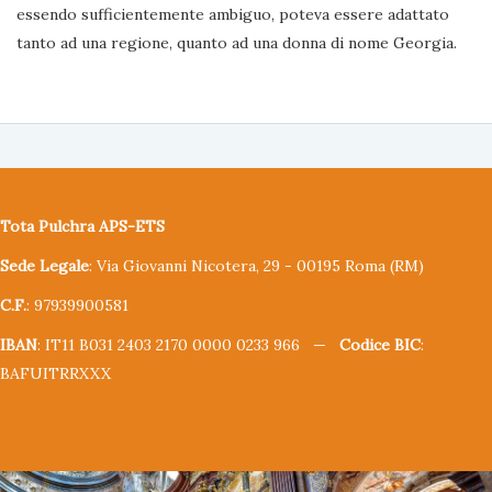
essendo sufficientemente ambiguo, poteva essere adattato
tanto ad una regione, quanto ad una donna di nome Georgia.
Tota Pulchra APS-ETS
Sede Legale
: Via Giovanni Nicotera, 29 - 00195 Roma (RM)
C.F.
: 97939900581
IBAN
: IT11 B031 2403 2170 0000 0233 966 —
Codice BIC
:
BAFUITRRXXX