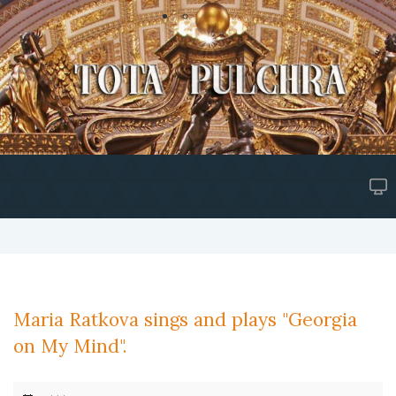
Maria Ratkova sings and plays "Georgia
on My Mind".