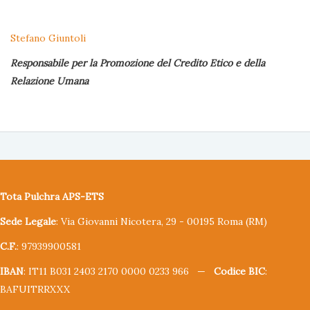
Stefano Giuntoli
Responsabile per la Promozione del Credito Etico e della
Relazione Umana
Tota Pulchra APS-ETS
Sede Legale
: Via Giovanni Nicotera, 29 - 00195 Roma (RM)
C.F.
: 97939900581
IBAN
: IT11 B031 2403 2170 0000 0233 966 —
Codice BIC
:
BAFUITRRXXX