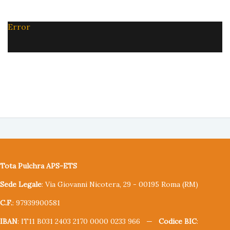
Error
Tota Pulchra APS-ETS
Sede Legale
: Via Giovanni Nicotera, 29 - 00195 Roma (RM)
C.F.
: 97939900581
IBAN
: IT11 B031 2403 2170 0000 0233 966 —
Codice BIC
: