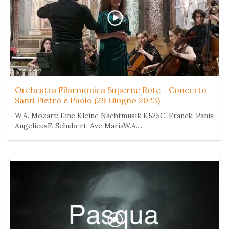
Orchestra Filarmonica Superne Rote - Concerto
Santi Pietro e Paolo (29 Giugno 2023)
W.A. Mozart: Eine Kleine Nachtmusik K525C. Franck: Panis
AngelicusF. Schubert: Ave MariaW.A....