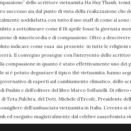
passione’’ dello scrittore vietnamita Ha Huy Thanh, tenutosi i
 successo sia dal punto di vista della realizzazione che de
talmente soddisfatta con tutto il suo staff di come si sono sv
subito a sottolineare come il 18 aprile fosse la giornata mo
nozione di misericordia e di compassione. Oltre a descriver
oluto indicare come essa sia presente in tutte le religioni
verrà. Il convegno prosegue con l’intervento dello scritt
 della compassione in quanto è stato effettivamente uno dei p
le si è potuto degustare il tipico thè vietnamita, hanno segu
vernativo di esperti sul cambiamento climatico, dello sc
i Puskin e dell’editore del libro Marco Solfanelli. Di rilievo
 di Tota Pulchra, del Dott. Michele d’Ercole, Presidente de
nsigliere dell’ambasciata vietnamita in Italia. L’evento si
anh ed eseguito magistralmente dal celebre sassofonista v