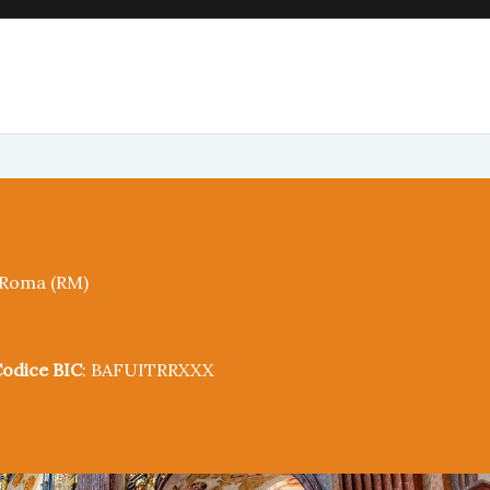
5 Roma (RM)
odice BIC
: BAFUITRRXXX