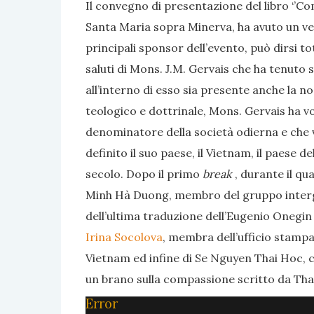
Il convegno di presentazione del libro ‘’Com
Santa Maria sopra Minerva, ha avuto un vero
principali sponsor dell’evento, può dirsi to
saluti di Mons. J.M. Gervais che ha tenuto 
all’interno di esso sia presente anche la 
teologico e dottrinale, Mons. Gervais ha v
denominatore della società odierna e che 
definito il suo paese, il Vietnam, il paese
secolo. Dopo il primo
break
, durante il qua
Minh Hà Duong, membro del gruppo intergo
dell’ultima traduzione dell’Eugenio Onegin d
Irina Socolova
, membra dell’ufficio stampa
Vietnam ed infine di Se Nguyen Thai Hoc, co
un brano sulla compassione scritto da Th
Error