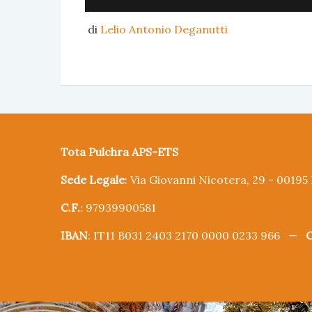
di
Lelio Antonio Deganutti
Tota Pulchra APS-ETS
Sede Legale
: Via Giovanni Nicotera, 29 - 0019
C.F.
: 97939900581
IBAN
: IT11 B031 2403 2170 0000 0233 966 —
C