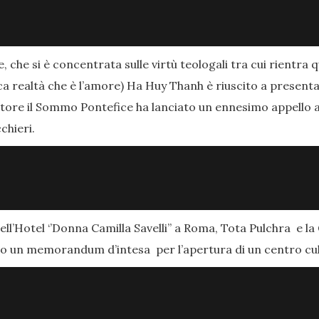
, che si è concentrata sulle virtù teologali tra cui rientra q
a realtà che è l’amore) Ha Huy Thanh è riuscito a presentar
utore il Sommo Pontefice ha lanciato un ennesimo appello 
chieri.
dell’Hotel ‘’Donna Camilla Savelli’’ a Roma, Tota Pulchra e 
to un memorandum d’intesa per l’apertura di un centro cu