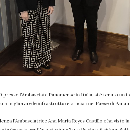
30 presso l'Ambasciata Panamense in Italia, si è tenuto un i
 a migliorare le infrastrutture cruciali nel Paese di Panama
lenza l'Ambasciatrice Ana Maria Reyes Castillo e ha visto l
e Gervais per l'Associazione Tota Pulchra, il signor Raffae