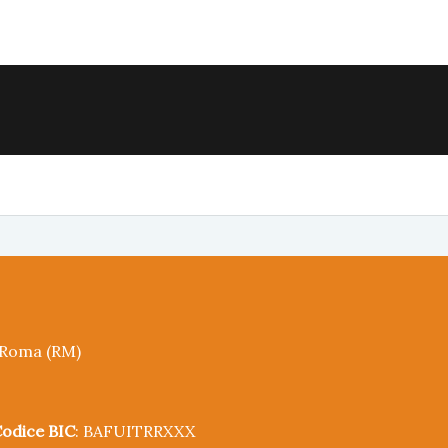
5 Roma (RM)
odice BIC
: BAFUITRRXXX