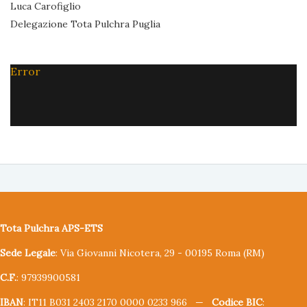
Luca Carofiglio
Delegazione Tota Pulchra Puglia
Error
Tota Pulchra APS-ETS
Sede Legale
: Via Giovanni Nicotera, 29 - 00195 Roma (RM)
C.F.
: 97939900581
IBAN
: IT11 B031 2403 2170 0000 0233 966 —
Codice BIC
: