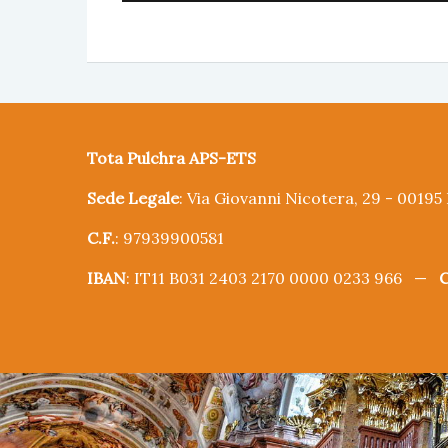
Tota Pulchra APS-ETS
Sede Legale
: Via Giovanni Nicotera, 29 - 0019
C.F.
: 97939900581
IBAN
: IT11 B031 2403 2170 0000 0233 966 —
C