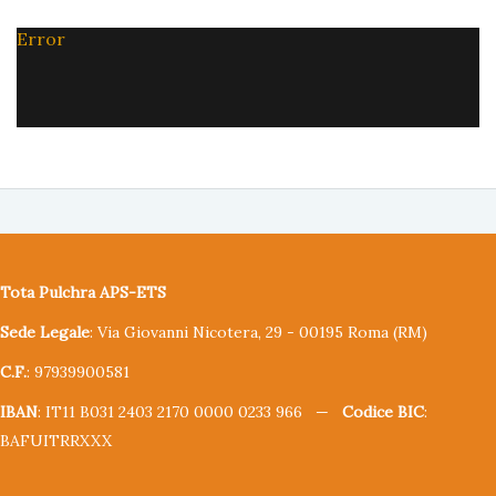
Error
Tota Pulchra APS-ETS
Sede Legale
: Via Giovanni Nicotera, 29 - 00195 Roma (RM)
C.F.
: 97939900581
IBAN
: IT11 B031 2403 2170 0000 0233 966 —
Codice BIC
:
BAFUITRRXXX