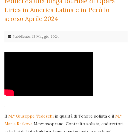
reduci da una lunga tournée di Opera
Lirica in America Latina e in Perù lo
scorso Aprile 2024
Pubblicato: 13 Maggio 2024
Il
M.° Giuseppe Tedeschi
in qualità di Tenore solista e il
M.°
Maria Ratkova
Mezzosoprano-Contralto solista, codirettori
artistici di Tota Pulchra, hanno partecipato a una lunga