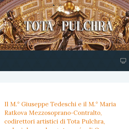
Il M.° Giuseppe Tedeschi e il M.° Maria
Ratkova Mezzosoprano-Contralto,
codirettori artistici di Tota Pulchra,