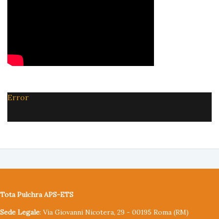
Error
Tota Pulchra APS-ETS
Sede Legale
: Via Giovanni Nicotera, 29 - 00195 Roma (RM)