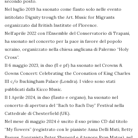
secondo posto.
Nel luglio 2019 ha suonato come flauto solo nelle evento
intitolato Dignity trough the Art. Music for Migrants
organizzato dal British Institute of Florence.
Nell’aprile 2022 con l’Ensemble del Conservatorio di Trapani,
ha suonato nel concerto per la pace in favore del popolo
ucraino, organizzato nella chiesa anglicana di Palermo “Holy
Cross”.
Il 6 maggio 2023, in duo (fl e pf) ha suonato nel Crowns &
Gowns Concert: Celebrating the Coronation of King Charles
III c/o Buckingham Palace (Londra). I video sono stati
pubblicati dalla Kicco Music.
Il 1 Aprile 2024, in duo (flauto e organo), ha suonato nel
concerto di apertura del “Bach to Bach Day” Festival nella
Cattedrale di Chesterfield (UK).
Nel mese di maggio 2024 è uscito il suo primo CD dal titolo
“My flowers” (registrato con le pianiste Anna Delli Muti, Betty
Reeves, l’organista Peter Sheperd e il tenore Ryan Matos), nel