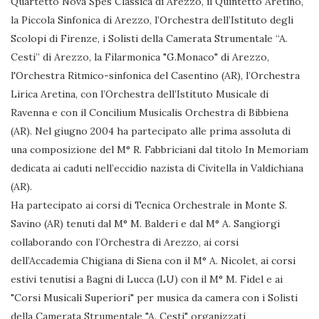
Quartetto Nova Spes Classica di Arezzo, il Quintetto Aretino,
la Piccola Sinfonica di Arezzo, l’Orchestra dell’Istituto degli
Scolopi di Firenze, i Solisti della Camerata Strumentale “A.
Cesti” di Arezzo, la Filarmonica "G.Monaco" di Arezzo,
l'Orchestra Ritmico-sinfonica del Casentino (AR), l’Orchestra
Lirica Aretina, con l’Orchestra dell’Istituto Musicale di
Ravenna e con il Concilium Musicalis Orchestra di Bibbiena
(AR). Nel giugno 2004 ha partecipato alle prima assoluta di
una composizione del M° R. Fabbriciani dal titolo In Memoriam
dedicata ai caduti nell’eccidio nazista di Civitella in Valdichiana
(AR).
Ha partecipato ai corsi di Tecnica Orchestrale in Monte S.
Savino (AR) tenuti dal M° M. Balderi e dal M° A. Sangiorgi
collaborando con l’Orchestra di Arezzo, ai corsi
dell’Accademia Chigiana di Siena con il M° A. Nicolet, ai corsi
estivi tenutisi a Bagni di Lucca (LU) con il M° M. Fidel e ai
"Corsi Musicali Superiori" per musica da camera con i Solisti
della Camerata Strumentale "A. Cesti" organizzati