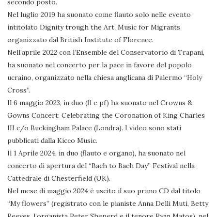
secondo posto.
Nel luglio 2019 ha suonato come flauto solo nelle evento
intitolato Dignity trough the Art. Music for Migrants
organizzato dal British Institute of Florence.
Nell’aprile 2022 con l’Ensemble del Conservatorio di Trapani,
ha suonato nel concerto per la pace in favore del popolo
ucraino, organizzato nella chiesa anglicana di Palermo “Holy
Cross”.
Il 6 maggio 2023, in duo (fl e pf) ha suonato nel Crowns &
Gowns Concert: Celebrating the Coronation of King Charles
III c/o Buckingham Palace (Londra). I video sono stati
pubblicati dalla Kicco Music.
Il 1 Aprile 2024, in duo (flauto e organo), ha suonato nel
concerto di apertura del “Bach to Bach Day” Festival nella
Cattedrale di Chesterfield (UK).
Nel mese di maggio 2024 è uscito il suo primo CD dal titolo
“My flowers” (registrato con le pianiste Anna Delli Muti, Betty
Reeves, l’organista Peter Sheperd e il tenore Ryan Matos), nel