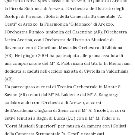
Quartetto Nova Spes Classica di Arezzo, il Quintetto Aretino,
la Piccola Sinfonica di Arezzo, l’Orchestra dell’Istituto degli
Scolopi di Firenze, i Solisti della Camerata Strumentale “A.
Cesti” di Arezzo, la Filarmonica "G.Monaco" di Arezzo,
l'Orchestra Ritmico-sinfonica del Casentino (AR), l’Orchestra
Lirica Aretina, con l’Orchestra dell’Istituto Musicale di
Ravenna e con il Concilium Musicalis Orchestra di Bibbiena
(AR). Nel giugno 2004 ha partecipato alle prima assoluta di
una composizione del M° R. Fabbriciani dal titolo In Memoriam
dedicata ai caduti nell’eccidio nazista di Civitella in Valdichiana
(AR).
Ha partecipato ai corsi di Tecnica Orchestrale in Monte S.
Savino (AR) tenuti dal M° M. Balderi e dal M° A. Sangiorgi
collaborando con l’Orchestra di Arezzo, ai corsi
dell’Accademia Chigiana di Siena con il M° A. Nicolet, ai corsi
estivi tenutisi a Bagni di Lucca (LU) con il M° M. Fidel e ai
"Corsi Musicali Superiori" per musica da camera con i Solisti
della Camerata Strumentale "A. Cesti" organizzati