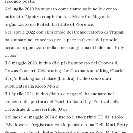
secondo posto.
Nel luglio 2019 ha suonato come flauto solo nelle evento
intitolato Dignity trough the Art. Music for Migrants
organizzato dal British Institute of Florence.
Nell’aprile 2022 con l’Ensemble del Conservatorio di Trapani,
ha suonato nel concerto per la pace in favore del popolo
ucraino, organizzato nella chiesa anglicana di Palermo “Holy
Cross”.
Il 6 maggio 2023, in duo (fl e pf) ha suonato nel Crowns &
Gowns Concert: Celebrating the Coronation of King Charles
III c/o Buckingham Palace (Londra). I video sono stati
pubblicati dalla Kicco Music.
Il 1 Aprile 2024, in duo (flauto e organo), ha suonato nel
concerto di apertura del “Bach to Bach Day” Festival nella
Cattedrale di Chesterfield (UK).
Nel mese di maggio 2024 è uscito il suo primo CD dal titolo
“My flowers” (registrato con le pianiste Anna Delli Muti, Betty
Reeves, l’organista Peter Sheperd e il tenore Ryan Matos), nel