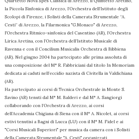
Quartetto Nova Spes Classica di Arezzo, il Quintetto Aretino,
la Piccola Sinfonica di Arezzo, l’Orchestra dell’Istituto degli
Scolopi di Firenze, i Solisti della Camerata Strumentale “A.
Cesti” di Arezzo, la Filarmonica "G.Monaco" di Arezzo,
l'Orchestra Ritmico-sinfonica del Casentino (AR), l’Orchestra
Lirica Aretina, con l’Orchestra dell’Istituto Musicale di
Ravenna e con il Concilium Musicalis Orchestra di Bibbiena
(AR). Nel giugno 2004 ha partecipato alle prima assoluta di
una composizione del M° R. Fabbriciani dal titolo In Memoriam
dedicata ai caduti nell’eccidio nazista di Civitella in Valdichiana
(AR).
Ha partecipato ai corsi di Tecnica Orchestrale in Monte S.
Savino (AR) tenuti dal M° M. Balderi e dal M° A. Sangiorgi
collaborando con l’Orchestra di Arezzo, ai corsi
dell’Accademia Chigiana di Siena con il M° A. Nicolet, ai corsi
estivi tenutisi a Bagni di Lucca (LU) con il M° M. Fidel e ai
"Corsi Musicali Superiori" per musica da camera con i Solisti
della Camerata Strumentale "A. Cesti" organizzati